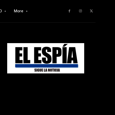
O
More