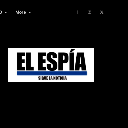
O
More