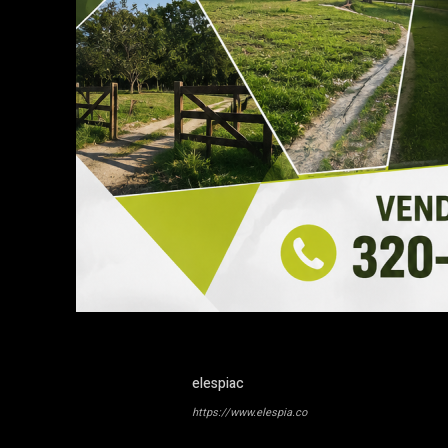
elespiac
https://www.elespia.co