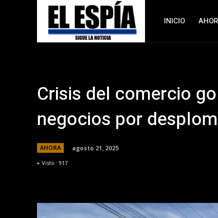
INICIO
AHO
Crisis del comercio go
negocios por desplom
agosto 21, 2025
AHORA
Visto :
917