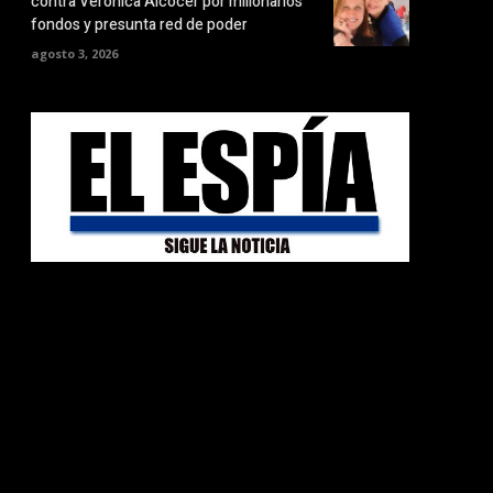
contra Verónica Alcocer por millonarios
fondos y presunta red de poder
agosto 3, 2026