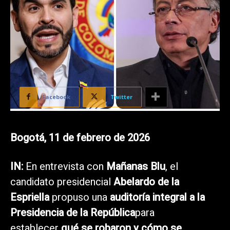
Facebook
Twitter
Bogotá, 11 de febrero de 2026
IN:
En entrevista con
Mañanas Blu
, el
candidato presidencial
Abelardo de la
Espriella
propuso una
auditoría integral a la
Presidencia de la República
para
establecer
qué se robaron y cómo se