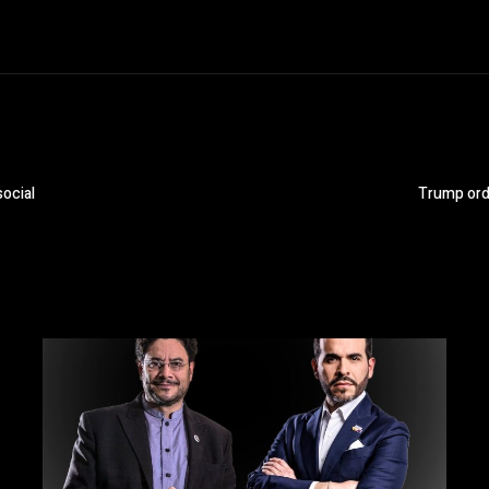
social
Trump orde