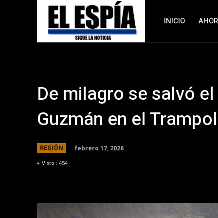
INICIO
AHO
De milagro se salvó el
Guzmán en el Trampolí
febrero 17, 2026
REGIÓN
Visto :
454