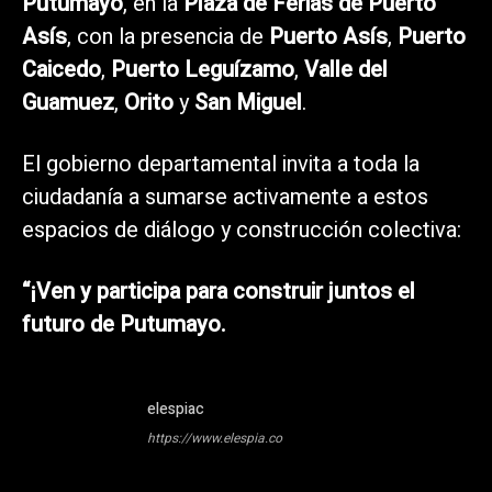
Putumayo
, en la
Plaza de Ferias de Puerto
Asís
, con la presencia de
Puerto Asís
,
Puerto
Caicedo
,
Puerto Leguízamo
,
Valle del
Guamuez
,
Orito
y
San Miguel
.
El gobierno departamental invita a toda la
ciudadanía a sumarse activamente a estos
espacios de diálogo y construcción colectiva:
“¡Ven y participa para construir juntos el
futuro de Putumayo.
elespiac
https://www.elespia.co