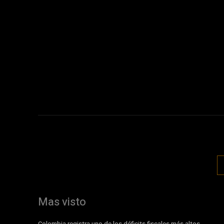
Mas visto
Colombia registra uno de los déficits fiscales más altos