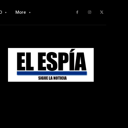
O
More