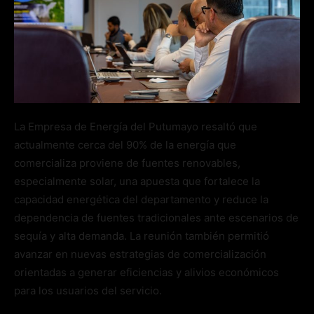
La Empresa de Energía del Putumayo resaltó que
actualmente cerca del 90% de la energía que
comercializa proviene de fuentes renovables,
especialmente solar, una apuesta que fortalece la
capacidad energética del departamento y reduce la
dependencia de fuentes tradicionales ante escenarios de
sequía y alta demanda. La reunión también permitió
avanzar en nuevas estrategias de comercialización
orientadas a generar eficiencias y alivios económicos
para los usuarios del servicio.