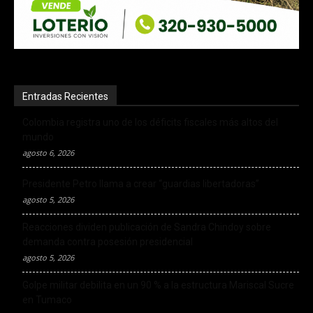
Entradas Recientes
Colombia registra uno de los déficits fiscales más altos del
mundo
agosto 6, 2026
Presidente Petro llama a crear “guardias libertadoras”
agosto 5, 2026
Reacciones dividen publicación de Sandra Chindoy sobre
demanda contra posesión presidencial
agosto 5, 2026
Golpe militar debilita en un 90 % a la estructura Mariscal Sucre
en Tumaco