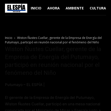
INICIO
AHORA
AMBIENTE
CULTURA
Inicio
Wiston Ñustes Cuellar, gerente de la Empresa de Energía del
Putumayo, participó en reunión nacional por el fenómeno del Niño
Wiston Ñustes Cuellar, gerente de la
Empresa de Energía del Putumayo,
participó en reunión nacional por el
fenómeno del Niño
Putumayo – EL ESPÍA |
El gerente de la Empresa de Energía del Putumayo,
Wiston Ñustes Cuellar, participó en una mesa nacional
convocada por el Ministerio de Minas y Energía junto a