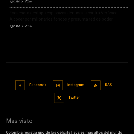
agosto 3, 2026
Exasesora destapa explosivas denuncias contra Verónica
Alcocer por millonarios fondos y presunta red de poder
agosto 3, 2026
Facebook
Instagram
RSS
Twitter
Mas visto
Colombia registra uno de los déficits fiscales más altos del mundo