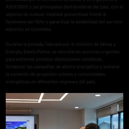
ASOCODIS y las principales distribuidoras del país, con el
objetivo de evaluar medidas preventivas frente al
fenómeno del Niño y garantizar la estabilidad del servicio
eléctrico en Colombia.
Durante la jornada, liderada por el ministro de Minas y
Energía, Edwin Palma, se discutieron acciones urgentes
para enfrentar posibles afectaciones climáticas,
fortalecer las campañas de ahorro energético y acelerar
la conexión de proyectos solares y comunidades
energéticas en diferentes regiones del país.