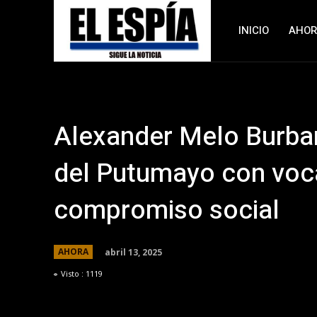
INICIO
AHO
Alexander Melo Burbano
del Putumayo con voc
compromiso social
abril 13, 2025
AHORA
Visto :
1119