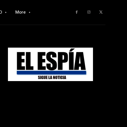
O
More