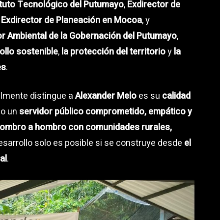
tituto Tecnológico del Putumayo
,
Exdirector de
,
Exdirector de Planeación en Mocoa
, y
r Ambiental de la Gobernación del Putumayo
,
rollo sostenible
,
la protección del territorio
y
la
es
.
ealmente distingue a
Alexander Melo
es su
calidad
mo un
servidor público comprometido, empático y
ombro a hombro con comunidades rurales,
esarrollo solo es posible si se construye desde
el
al
.