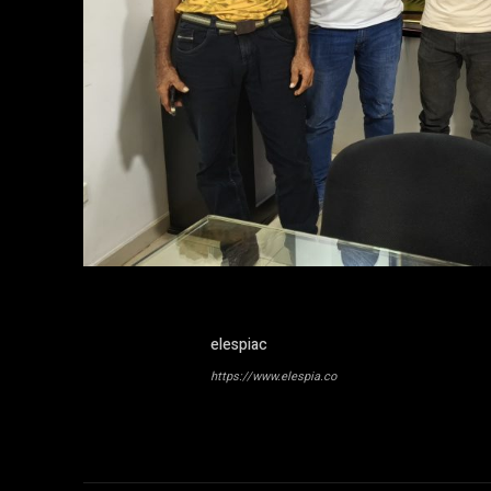
elespiac
https://www.elespia.co