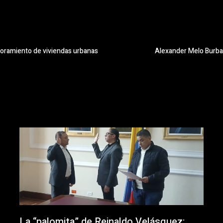
joramiento de viviendas urbanas
Alexander Melo Burban
La “palomita” de Reinaldo Velásquez: