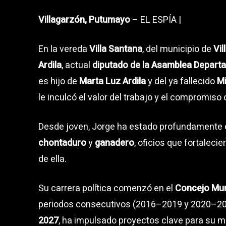
Villagarzón, Putumayo
– EL ESPÍA |
En la vereda
Villa Santana
, del municipio de
Vi
Ardila
, actual
diputado de la Asamblea Depart
es hijo de
Marta Luz Ardila
y del ya fallecido
Mi
le inculcó el valor del trabajo y el compromis
Desde joven, Jorge ha estado profundamente 
chontaduro
y
ganadero
, oficios que fortalecie
de ella.
Su carrera política comenzó en el
Concejo Muni
periodos consecutivos (2016–2019 y 2020–20
2027
, ha impulsado proyectos clave para su mu