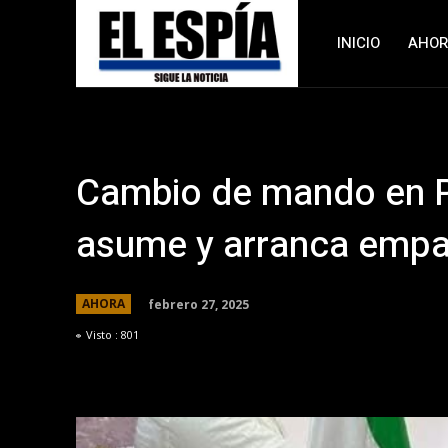
INICIO
AHO
Cambio de mando en 
asume y arranca emp
febrero 27, 2025
AHORA
Visto :
801