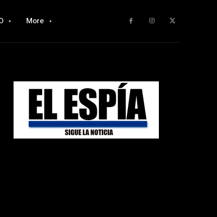
O
More