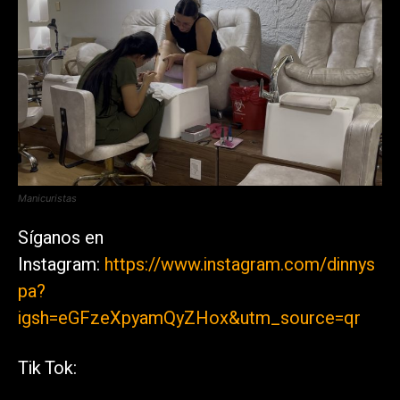
Manicuristas
Síganos en
Instagram:
https://www.instagram.com/dinnys
pa?
igsh=eGFzeXpyamQyZHox&utm_source=qr
Tik Tok: