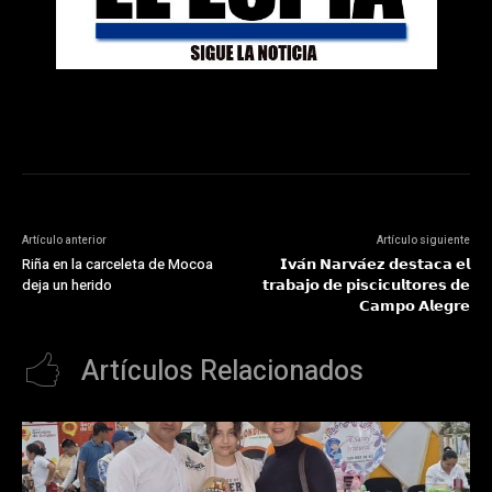
Artículo anterior
Artículo siguiente
Riña en la carceleta de Mocoa
𝗜𝘃𝗮́𝗻 𝗡𝗮𝗿𝘃𝗮́𝗲𝘇 𝗱𝗲𝘀𝘁𝗮𝗰𝗮 𝗲𝗹
deja un herido
𝘁𝗿𝗮𝗯𝗮𝗷𝗼 𝗱𝗲 𝗽𝗶𝘀𝗰𝗶𝗰𝘂𝗹𝘁𝗼𝗿𝗲𝘀 𝗱𝗲
𝗖𝗮𝗺𝗽𝗼 𝗔𝗹𝗲𝗴𝗿𝗲
Artículos Relacionados