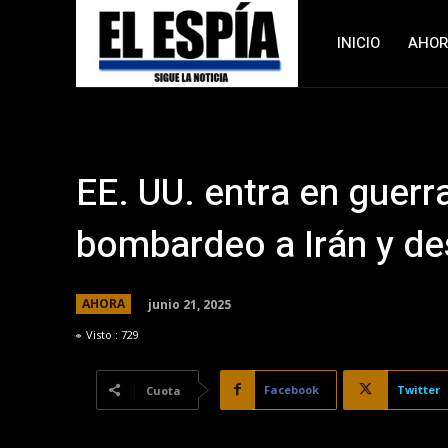
INICIO
AHO
EE. UU. entra en guer
bombardeo a Irán y de
junio 21, 2025
AHORA
Visto :
729
Facebook
Twitter
Cuota