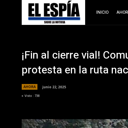
INICIO
AHO
¡Fin al cierre vial! Co
protesta en la ruta na
junio 22, 2025
AHORA
Visto :
738