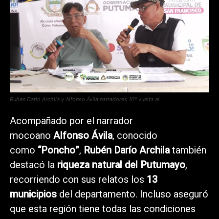
Ruben Dario Archila y Alfonso Ávila narradores 10ª vuelta al
Acompañado por el narrador
mocoano
Alfonso Ávila
, conocido
como
“Poncho”
,
Rubén Darío Archila
también
destacó la
riqueza natural del Putumayo
,
recorriendo con sus relatos los
13
municipios
del departamento. Incluso aseguró
que esta región tiene todas las condiciones