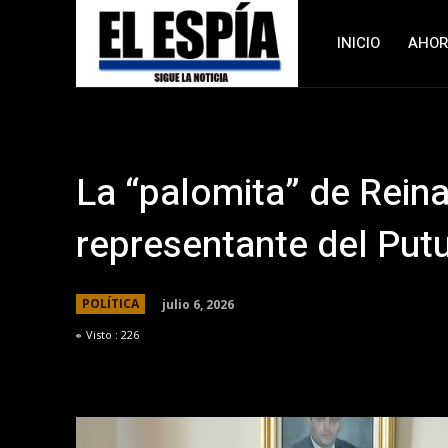
INICIO
AHO
La “palomita” de Rein
representante del Put
julio 6, 2026
POLÍTICA
Visto :
226