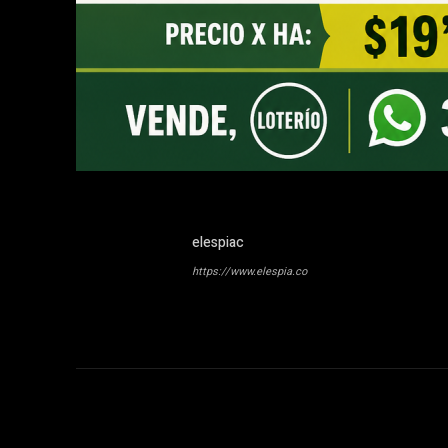
elespiac
https://www.elespia.co