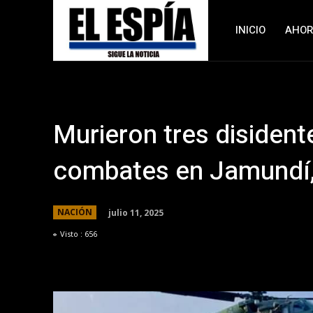
INICIO
AHO
Murieron tres disident
combates en Jamundí,
julio 11, 2025
NACIÓN
Visto :
656