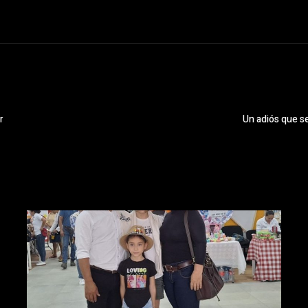
r
Un adiós que s