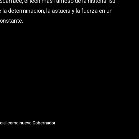
e Scarface, el león más famoso de la historia. Su
 la determinación, la astucia y la fuerza en un
onstante.
encial como nuevo Gobernador