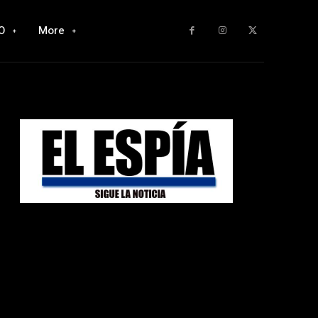
O
More