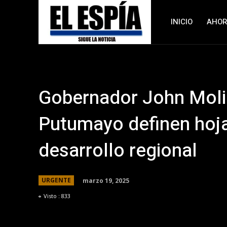
INICIO
AHO
Gobernador John Molin
Putumayo definen hoja
desarrollo regional
marzo 19, 2025
URGENTE
Visto :
833