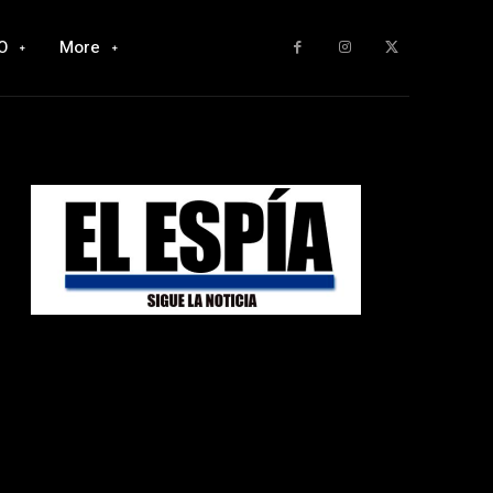
O
More