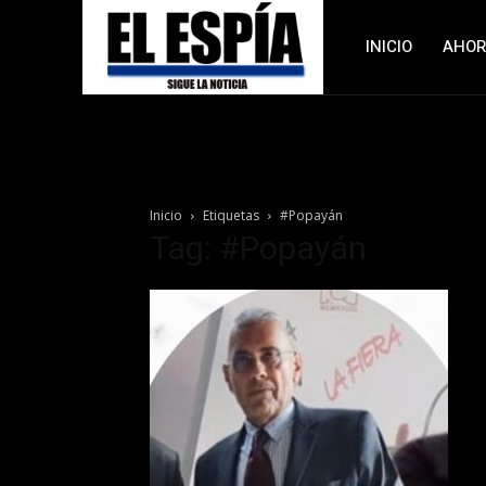
INICIO
AHO
Inicio
Etiquetas
#Popayán
Tag: #Popayán