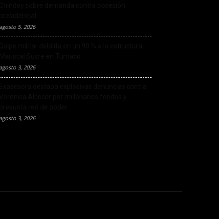
Chindoy sobre demanda contra posesión
presidencial
agosto 5, 2026
Golpe militar debilita en un 90 % a la estructura
Mariscal Sucre en Tumaco
agosto 3, 2026
Exasesora destapa explosivas denuncias contra
Verónica Alcocer por millonarios fondos y
presunta red de poder
agosto 3, 2026