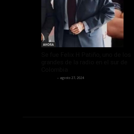
AHORA
Se fue Felix H Patiño, uno de los
grandes de la radio en el sur de
Colombia
elespiac
-
agosto 27, 2024