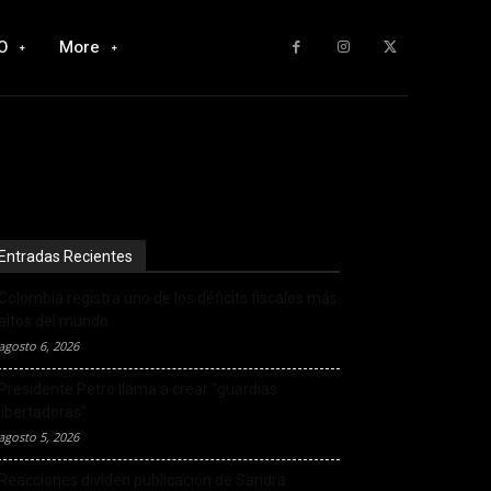
O
More
Entradas Recientes
Colombia registra uno de los déficits fiscales más
altos del mundo
agosto 6, 2026
Presidente Petro llama a crear “guardias
libertadoras”
agosto 5, 2026
Reacciones dividen publicación de Sandra