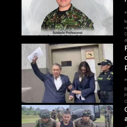
a
MO
r
C
d
m
Bo
P
C