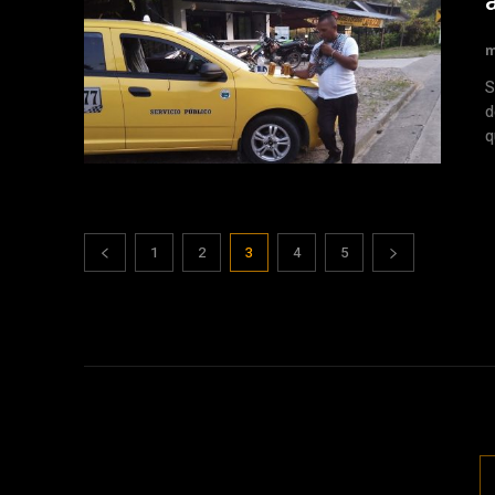
m
Sa
d
q
1
2
3
4
5