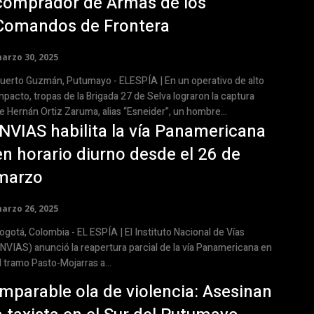
comprador de Armas de los
Comandos de Frontera
arzo 30, 2025
erto Guzmán, Putumayo - ELESPÍA | En un operativo de alto
mpacto, tropas de la Brigada 27 de Selva lograron la captura
e Hernán Ortiz Zaruma, alias “Esneider”, un hombre...
INVIAS habilita la vía Panamericana
en horario diurno desde el 26 de
marzo
arzo 26, 2025
gotá, Colombia - EL ESPÍA | El Instituto Nacional de Vías
INVIAS) anunció la reapertura parcial de la vía Panamericana en
l tramo Pasto-Mojarras a...
Imparable ola de violencia: Asesinan