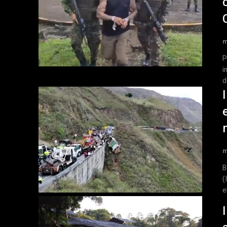
m
Pu
i
d
m
Bo
(
e