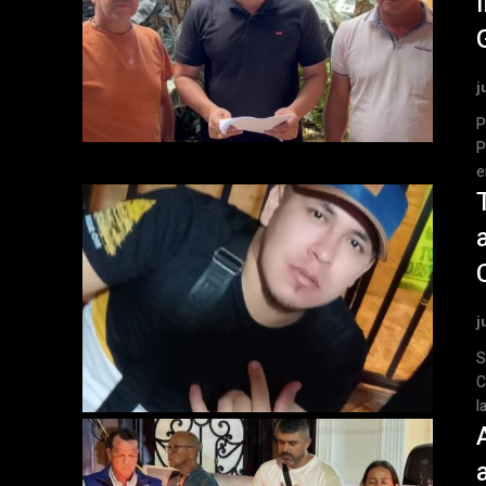
j
Po
P
e
j
Suc
C
l