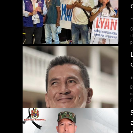
m
Cali
d
p
a
Bo
s
F