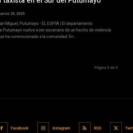
a taxista en el Sur del Putumayo
arzo 25, 2025
n Miguel, Putumayo - EL ESPÍA | El departamento
e Putumayo vuelve a ser escenario de un hecho de violencia
ue ha conmocionado a la comunidad. En...
Página 3 de 5
Facebook
Instagram
RSS
Twit