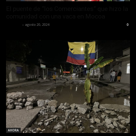
El puente de “los Comerciantes” que hizo la
comunidad con una vaca en Mocoa
elespiac
-
agosto 20, 2024
0
AHORA