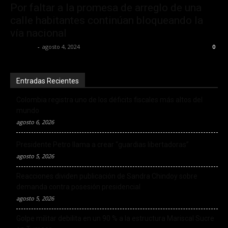
Por faltar a la promesa de arreglo de una
calle habitantes continúan bloqueando la
vía nacional
elespiac
-
agosto 4, 2024
0
Entradas Recientes
Colombia registra uno de los déficits fiscales más altos del
mundo
agosto 6, 2026
Presidente Petro llama a crear “guardias libertadoras”
agosto 5, 2026
Reacciones dividen publicación de Sandra Chindoy sobre
demanda contra posesión presidencial
agosto 5, 2026
Golpe militar debilita en un 90 % a la estructura Mariscal Sucre